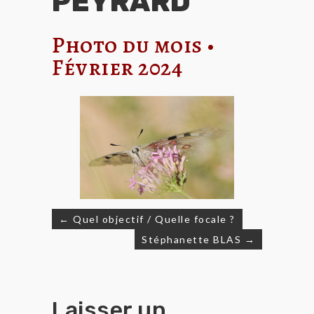
PEYRARD
Photo du mois •
Février 2024
← Quel objectif / Quelle focale ?
Navigation
Stéphanette BLAS →
de
l’article
Laisser un