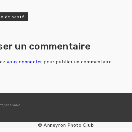
n de santé
igation
ser un commentaire
rticle
vez
vous connecter
pour publier un commentaire.
rd préalable
© Anneyron Photo Club