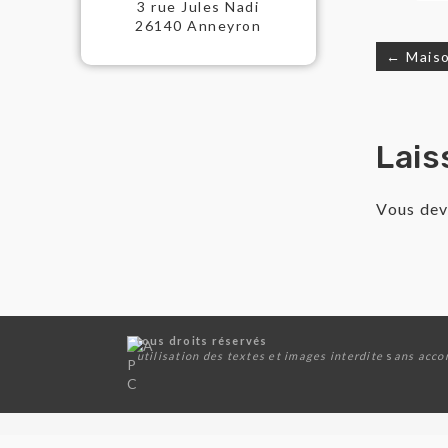
3 rue Jules Nadi
26140 Anneyron
← Maiso
Nav
de
Lais
l’a
Vous de
tous droits réservés
utilisation des textes et images
interdite
s
ans acco