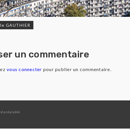
lle GAUTHIER
igation
ser un commentaire
rticle
vez
vous connecter
pour publier un commentaire.
rd préalable