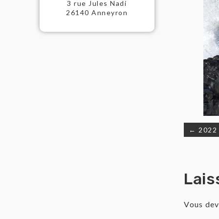
3 rue Jules Nadi
26140 Anneyron
← 2022
Nav
de
Lais
l’a
Vous de