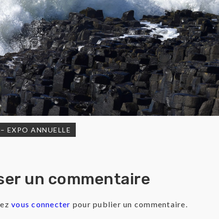
 – EXPO ANNUELLE
igation
ser un commentaire
rticle
vez
vous connecter
pour publier un commentaire.