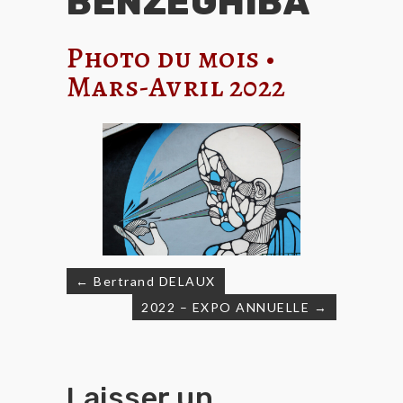
BENZEGHIBA
Photo du mois •
Mars-Avril 2022
← Bertrand DELAUX
Navigation
2022 – EXPO ANNUELLE →
de
l’article
Laisser un