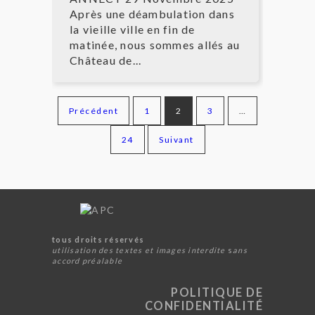
Après une déambulation dans
la vieille ville en fin de
matinée, nous sommes allés au
Château de...
Précédent
1
2
3
…
Navigation
24
Suivant
des
articles
tous droits réservés
utilisation des textes et images
interdite
s
ans
accord préalable
POLITIQUE DE
CONFIDENTIALITÉ